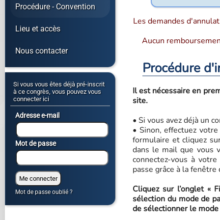
Procédure - Convention
Les demandes d'annulatio
Lieu et accès
Aucun remboursement 
Nous contacter
Procédure d'i
Si vous vous êtes déjà pré-inscrit
Il est nécessaire en prem
à ce congrès, vous pouvez vous
connecter ici
site.
Adresse e-mail
• Si vous avez déjà un c
• Sinon, effectuez votre
formulaire et cliquez su
Mot de passe
dans le mail que vous v
connectez-vous à votre 
passe grâce à la fenêtre 
Cliquez sur l’onglet « F
Mot de passe oublié ?
sélection du mode de pai
de sélectionner le mode