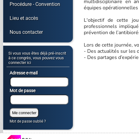
multidisciplinaire en 
Procédure - Convention
équipes opérationnelles
Lieu et accès
L'objectif de cette j
professionnels impliqué
Nous contacter
prévention de l’antibior
Lors de cette journée, v
- Des actualités sur les
Si vous vous êtes déjà pré-inscrit
- Des partages d’expér
à ce congrès, vous pouvez vous
connecter ici
Adresse e-mail
Mot de passe
Mot de passe oublié ?